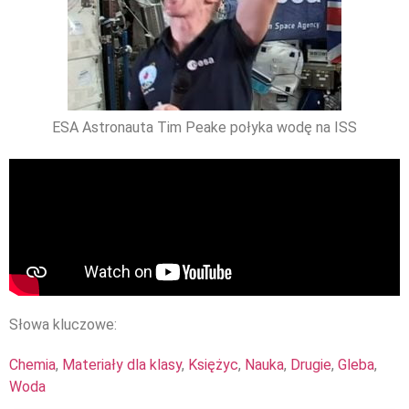
ESA Astronauta Tim Peake połyka wodę na ISS
Słowa kluczowe:
Chemia
,
Materiały dla klasy
,
Księżyc
,
Nauka
,
Drugie
,
Gleba
,
Woda