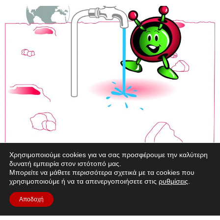
Χρησιμοποιούμε cookies για να σας προσφέρουμε την καλύτερη
Σύντομη περιγραφή: Σε αυτό το υλικό, οι μαθητές θα
δυνατή εμπειρία στον ιστότοπό μας.
Μπορείτε να μάθετε περισσότερα σχετικά με τα cookies που
περάσουν μια μέρα καταγράφοντας περίπου πόσο νερό
χρησιμοποιούμε ή να τα απενεργοποιήσετε στις
ρυθμίσεις
.
χρησιμοποιούν για διάφορες δραστηριότητες. Ακολουθεί μια
πειραματική δραστηριότητα στην τάξη, όπου θα
Αποδοχή
χρησιμοποιήσουν προκατασκευασμένους "σεληνιακούς