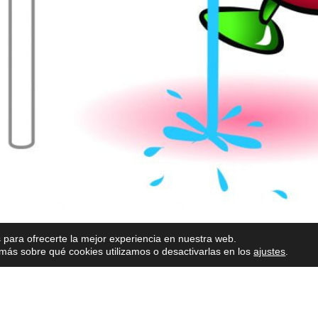
 para ofrecerte la mejor experiencia en nuestra web.
ás sobre qué cookies utilizamos o desactivarlas en los
ajustes
.
 pasarán un día registrando aproximadamente cuánta agua utiliza
 en la que utilizarán "núcleos de hielo lunar" previamente prepar
 [...]