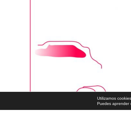
Utilizamos cookies
Puedes aprender m
Breve descripción: En este recurso, los alumnos
realizarán una actividad experimental en el aula,
los resultados de la primera y la segunda actividad