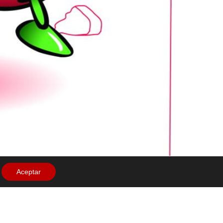
Aceptar
n para diferentes actividades. A continuación,
ados y los filtrarán para obtener agua. Utilizarán