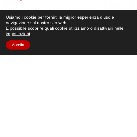
Usiamo i cookie per fornirti la miglior esperienza d'uso e
navigazione sul nostro sito web.
È possibile scoprire quali cookie utilizziamo o disattivarli nelle
impostazioni
.
Accetta
Breve descrizione: In questa attività gli studenti
confronteranno i vantaggi e gli svantaggi delle fonti di
energia rinnovabili e non rinnovabili e studieranno semplici
circuiti elettrici. Utilizzando la Luna come contesto, gli
studenti costruiranno un piccolo motore e una cella solare.
Individueranno inoltre le caratteristiche principali che il loro
rover deve avere per andare [...]