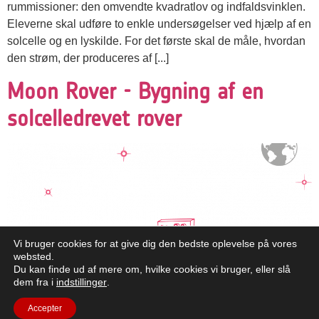
rummissioner: den omvendte kvadratlov og indfaldsvinklen.
Eleverne skal udføre to enkle undersøgelser ved hjælp af en
solcelle og en lyskilde. For det første skal de måle, hvordan
den strøm, der produceres af [...]
Moon Rover - Bygning af en
solcelledrevet rover
Vi bruger cookies for at give dig den bedste oplevelse på vores
websted.
Du kan finde ud af mere om, hvilke cookies vi bruger, eller slå
dem fra i
indstillinger
.
Accepter