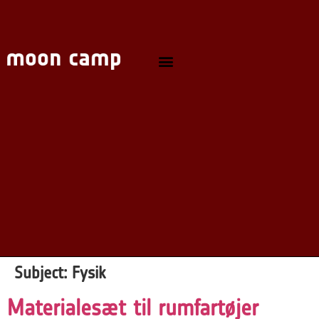
Subject:
Fysik
Materialesæt til rumfartøjer