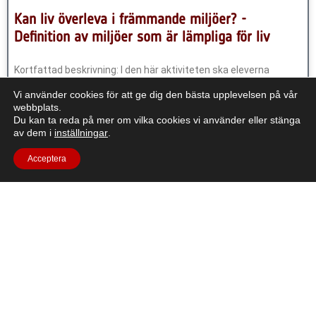
Kan liv överleva i främmande miljöer? -
Definition av miljöer som är lämpliga för liv
Kortfattad beskrivning: I den här aktiviteten ska eleverna
fundera på om liv som finns i extrema miljöer på jorden skulle
Vi använder cookies för att ge dig den bästa upplevelsen på vår
kunna överleva på andra platser i solsystemet. Eleverna
webbplats.
kommer att
Du kan ta reda på mer om vilka cookies vi använder eller stänga
av dem i
inställningar
.
Läs Mer "
Acceptera